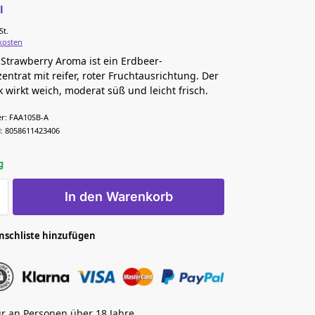
l
/
St.
kosten
 Strawberry Aroma ist ein Erdbeer-
ntrat mit reifer, roter Fruchtausrichtung. Der
wirkt weich, moderat süß und leicht frisch.
r:
FAA10SB-A
:
8058611423406
g
In den Warenkorb
nschliste hinzufügen
r an Personen über 18 Jahre