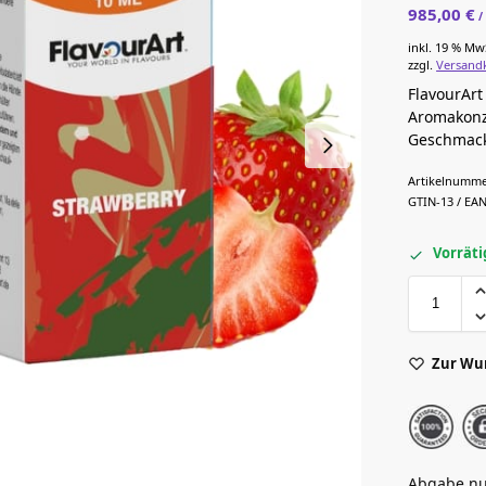
985,00
€
inkl. 19 % Mw
zzgl.
Versand
FlavourArt
Aromakonze
Geschmack 
Artikelnumme
GTIN-13 / EAN
Vorräti
Zur Wu
Abgabe nu