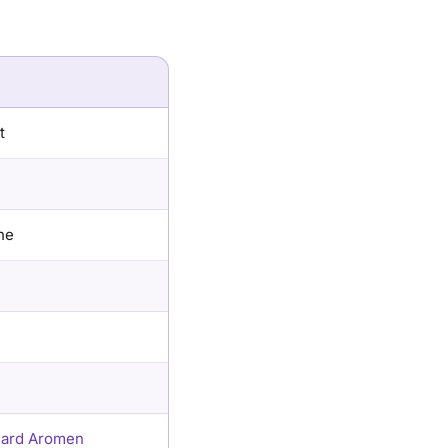
t
he
dard Aromen