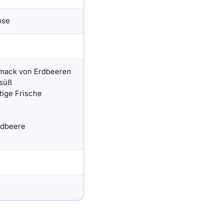
ose
mack von Erdbeeren
 süß
tige Frische
rdbeere