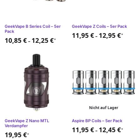
GeekVape B Series Coil – 5er
GeekVape Z Coils – 5er Pack
Pack
11,95
€
12,95
€
*
–
10,85
€
12,25
€
*
–
Nicht auf Lager
GeekVape Z Nano MTL
Aspire BP Coils – 5er Pack
Verdampfer
11,95
€
12,45
€
*
–
19,95
€
*