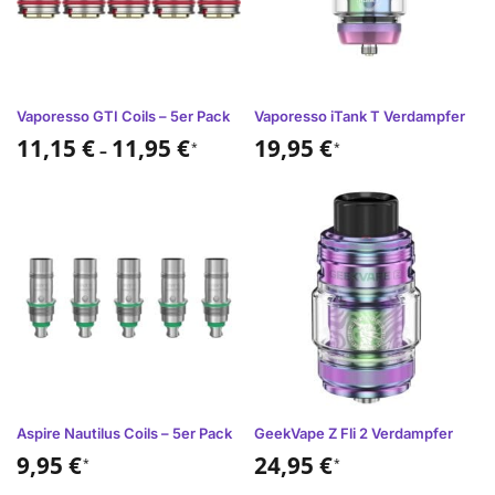
Vaporesso GTI Coils – 5er Pack
Vaporesso iTank T Verdampfer
11,15
€
11,95
€
19,95
€
*
*
–
Aspire Nautilus Coils – 5er Pack
GeekVape Z Fli 2 Verdampfer
9,95
€
24,95
€
*
*