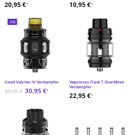
20,95
€
10,95
€
*
*
-9%
Uwell Valyrian IV Verdampfer
Vaporesso iTank T Dual Mesh
Verdampfer
30,95
€
33,95
€
*
22,95
€
*