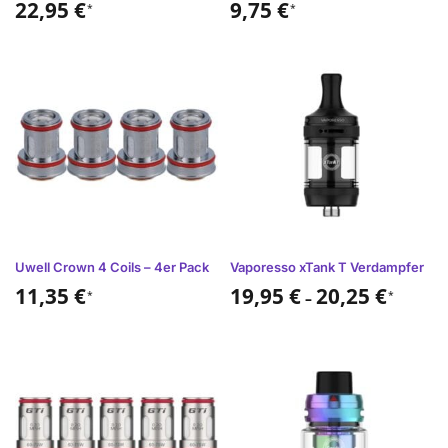
22,95
€
9,75
€
*
*
Uwell Crown 4 Coils – 4er Pack
Vaporesso xTank T Verdampfer
11,35
€
19,95
€
20,25
€
*
*
–