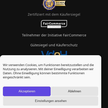
Zertifiziert mit dem Käufersiegel
Teilnehmer der Initiative FairCommerce
Gütesiegel und Käuferschutz
Wir verwenden Cookies, um Funktionen bereitzustellen und die
Mitglied im Verband des eZigarettenhandels
Nutzung zu analysieren. Mit deiner Einwilligung verarbeiten wir
Daten. Ohne Einwilligung können bestimmte Funktionen
© Vape-Laden 2026
eingeschränkt sein.
* Alle Preise inkl. gesetzl. Mehrwertsteuer zzgl.
Versandkosten
, wenn nicht anders beschrieben
Akzeptieren
Ablehnen
Einstellungen ansehen