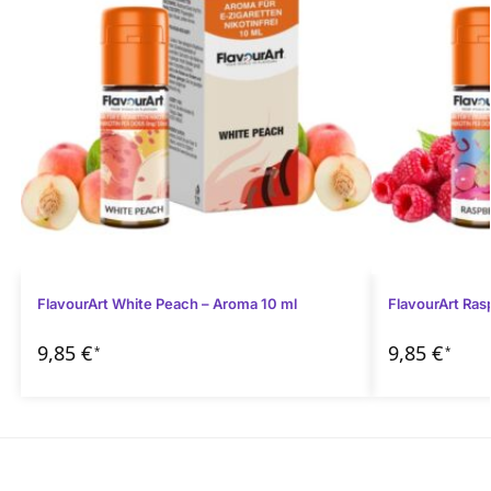
FlavourArt White Peach – Aroma 10 ml
FlavourArt Ras
9,85
€
9,85
€
*
*