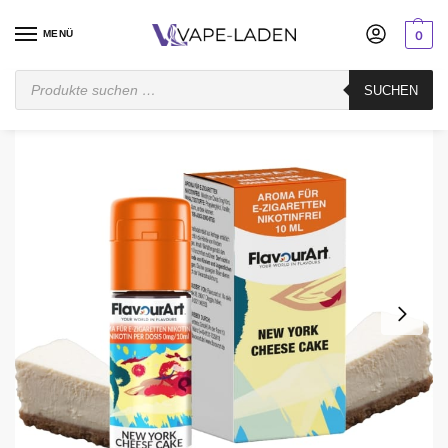
MENÜ
0
Startseite
Mischen
Aroma
FlavourArt
FlavourArt New York Cheese Cake – Aroma 10 ml
SUCHEN
/
/
/
/