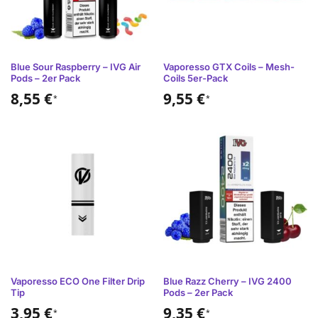
Blue Sour Raspberry – IVG Air
Vaporesso GTX Coils – Mesh-
Pods – 2er Pack
Coils 5er-Pack
8,55
€
9,55
€
*
*
Vaporesso ECO One Filter Drip
Blue Razz Cherry – IVG 2400
Tip
Pods – 2er Pack
3,95
€
9,35
€
*
*