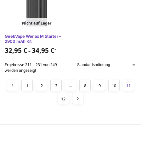
Nicht auf Lager
GeekVape Wenax M Starter –
2900 mAh Kit
32,95
€
34,95
€
*
–
Ergebnisse 211 – 231 von 249
werden angezeigt
1
2
3
…
8
9
10
11
12