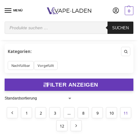
MENÜ
0
Startseite
Pod System
Seite 11
SUCHEN
/
/
Kategorien:
Nachfüllbar
Vorgefüllt
FILTER ANZEIGEN
1
2
3
…
8
9
10
11
12