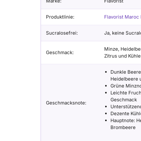
Marke:
Flavorist
Produktlinie:
Flavorist Maroc 
Sucralosefrei:
Ja, keine Sucral
Minze, Heidelbe
Geschmack:
Zitrus und Kühle
Dunkle Beere
Heidelbeere
Grüne Minznot
Leichte Fruc
Geschmack
Geschmacksnote:
Unterstützend
Dezente Kühl
Hauptnote: H
Brombeere