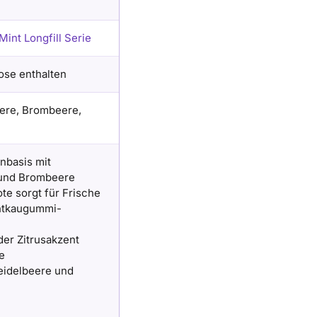
Mint Longfill Serie
ose enthalten
ere, Brombeere,
nbasis mit
 und Brombeere
e sorgt für Frische
htkaugummi-
er Zitrusakzent
e
eidelbeere und