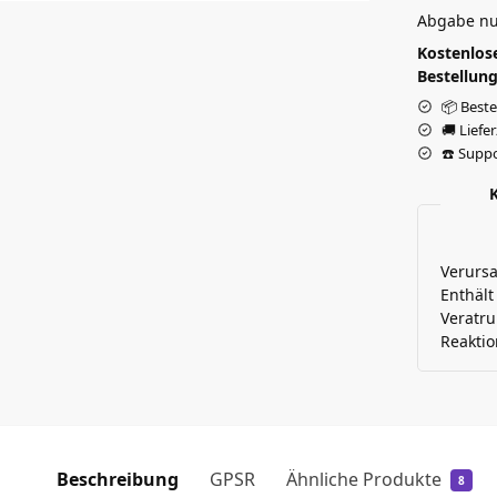
Abgabe nu
Kostenlose
Bestellung
📦 Beste
🚚 Liefe
☎️ Suppo
Verurs
Enthält
Veratru
Reaktio
Beschreibung
GPSR
Ähnliche Produkte
8