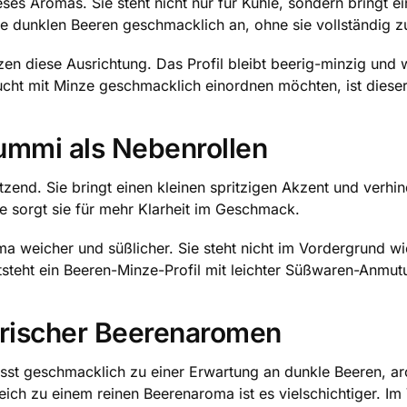
eses Aromas. Sie steht nicht nur für Kühle, sondern bringt e
die dunklen Beeren geschmacklich an, ohne sie vollständig 
tzen diese Ausrichtung. Das Profil bleibt beerig-minzig und w
ucht mit Minze geschmacklich einordnen möchten, ist dieser
ummi als Nebenrollen
tützend. Sie bringt einen kleinen spritzigen Akzent und verhi
 sorgt sie für mehr Klarheit im Geschmack.
weicher und süßlicher. Sie steht nicht im Vordergrund wie 
steht ein Beeren-Minze-Profil mit leichter Süßwaren-Anmut
frischer Beerenaromen
sst geschmacklich zu einer Erwartung an dunkle Beeren, a
leich zu einem reinen Beerenaroma ist es vielschichtiger. Im 