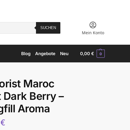
SUCHEN
Mein Konto
Blog
Angebote
Neu
0,00
€
0
orist Maroc
 Dark Berry –
fill Aroma
5
€