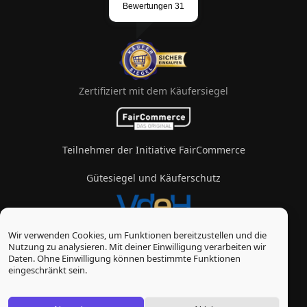
Zertifiziert mit dem Käufersiegel
Teilnehmer der Initiative FairCommerce
Gütesiegel und Käuferschutz
Wir verwenden Cookies, um Funktionen bereitzustellen und die
Mitglied im Verband des eZigarettenhandels
Nutzung zu analysieren. Mit deiner Einwilligung verarbeiten wir
Daten. Ohne Einwilligung können bestimmte Funktionen
© Vape-Laden 2026
eingeschränkt sein.
* Alle Preise inkl. gesetzl. Mehrwertsteuer zzgl.
Versandkosten
, wenn nicht anders beschrieben