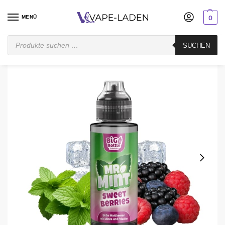
MENÜ
0
Startseite
Mischen
Longfill
Big Bottle
Big Bottle Sweet Berries Mint Aroma Longfill
SUCHEN
/
/
/
/