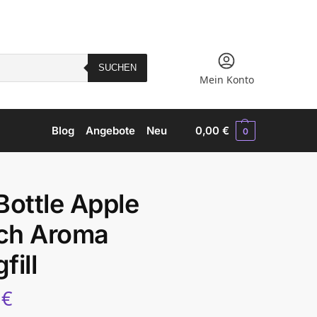
SUCHEN
Mein Konto
Blog
Angebote
Neu
0,00
€
0
Bottle Apple
ch Aroma
fill
5
€