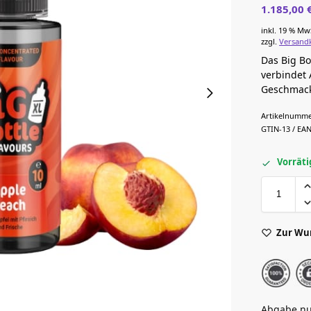
1.185,00
inkl. 19 % Mw
zzgl.
Versand
Das Big Bo
verbindet 
Geschmack 
Artikelnumme
GTIN-13 / EAN
Vorräti
Zur Wu
Abgabe nu