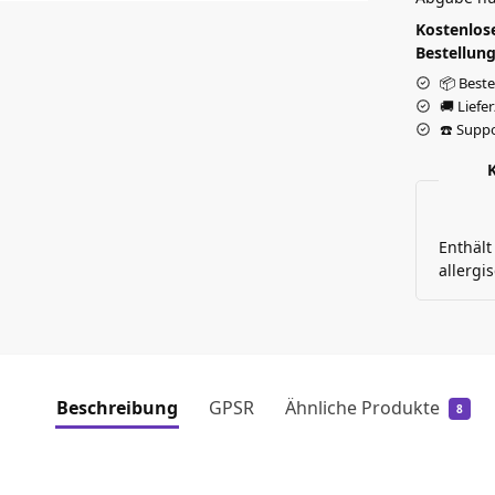
Kostenlose
Bestellung
📦 Beste
🚚 Liefe
☎️ Suppo
Enthält
allergi
Beschreibung
GPSR
Ähnliche Produkte
8