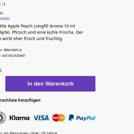
€
l
/
St.
kosten
ttle Apple Peach Longfill Aroma 10 ml
Apfel, Pfirsich und eine kühle Frische. Der
wirkt eher frisch und fruchtig.
r:
BBA10AH-A
:
4251452920941
g
In den Warenkorb
nschliste hinzufügen
r an Personen über 18 Jahre