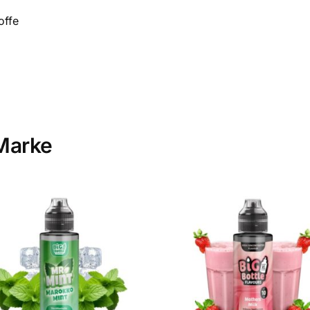
offe
Marke