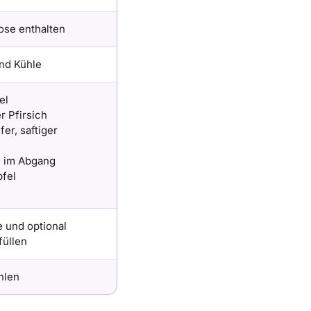
ose enthalten
und Kühle
el
er Pfirsich
er, saftiger
e im Abgang
pfel
e und optional
füllen
hlen