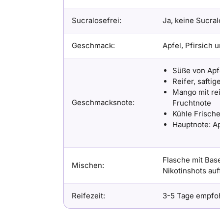
Sucralosefrei:
Ja, keine Sucral
Geschmack:
Apfel, Pfirsich 
Süße von Apf
Reifer, saftig
Mango mit reif
Geschmacksnote:
Fruchtnote
Kühle Frisch
Hauptnote: A
Flasche mit Bas
Mischen:
Nikotinshots auf
Reifezeit:
3-5 Tage empfo