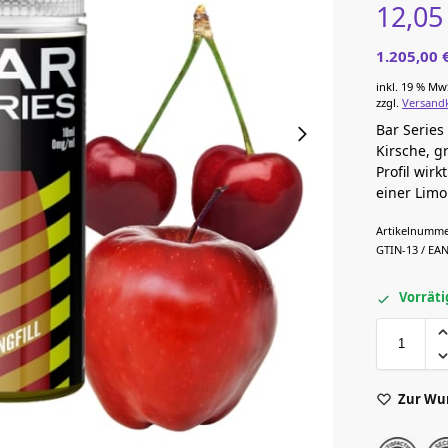
12,0
1.205,00
inkl. 19 % Mw
zzgl.
Versand
Bar Series
Kirsche, g
Profil wirk
einer Lim
Artikelnumme
GTIN-13 / EAN
Vorräti
Zur Wu