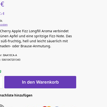
5
€
€
l
/
St.
kosten
 Cherry Apple Fizz Longfill Aroma verbindet
rünen Apfel und eine spritzige Fizz-Note. Das
t süß-fruchtig, hell und leicht säuerlich mit
onaden- oder Brause-Anmutung.
r:
BAA10CA-A
:
5061047201343
g
In den Warenkorb
nschliste hinzufügen