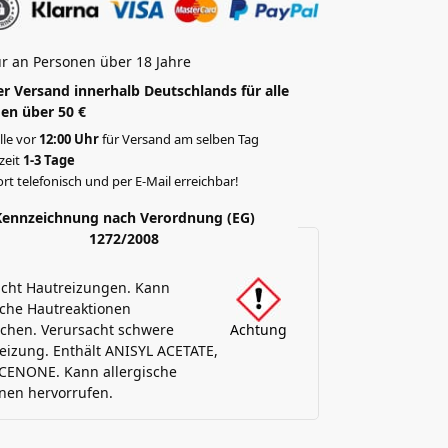
r an Personen über 18 Jahre
r Versand innerhalb Deutschlands für alle
en über 50 €
lle vor
12:00 Uhr
für Versand am selben Tag
rzeit
1-3 Tage
rt telefonisch und per E-Mail erreichbar!
Kennzeichnung nach Verordnung (EG)
1272/2008
acht Hautreizungen. Kann
sche Hautreaktionen
chen. Verursacht schwere
Achtung
izung. Enthält ANISYL ACETATE,
ENONE. Kann allergische
nen hervorrufen.