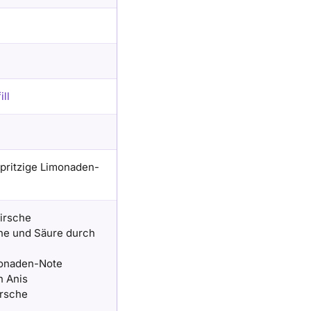
ill
spritzige Limonaden-
irsche
che und Säure durch
monaden-Note
n Anis
irsche