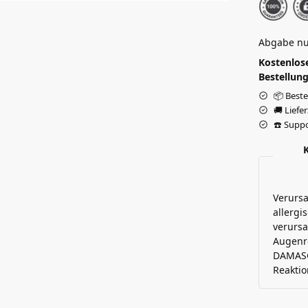
Abgabe nu
Kostenlose
Bestellung
📦 Beste
🚚 Liefe
☎️ Suppo
Verurs
allergi
verursa
Augenre
DAMASC
Reaktio