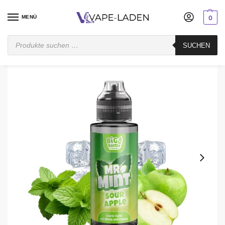
MENÜ
0
Startseite
Mischen
Longfill
Big Bottle
Big Bottle Sour Apple Mint Aroma Longfill
SUCHEN
/
/
/
/