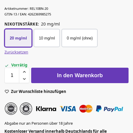
Artikelnummer:
REL10BN-20
GTIN-13 / EAN:
4262369985275
20 mg/ml
NIKOTINSTÄRKE
:
20 mg/ml
10 mg/ml
0 mg/ml (ohne)
Zurücksetzen
Vorrätig
In den Warenkorb
Zur Wunschliste hinzufügen
Abgabe nur an Personen über 18 Jahre
Kostenloser Versand innerhalb Deutschlands für alle