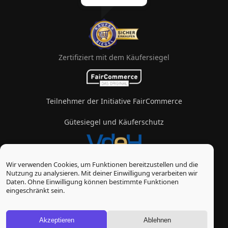
Zertifiziert mit dem Käufersiegel
Teilnehmer der Initiative FairCommerce
Gütesiegel und Käuferschutz
Wir verwenden Cookies, um Funktionen bereitzustellen und die
Mitglied im Verband des eZigarettenhandels
Nutzung zu analysieren. Mit deiner Einwilligung verarbeiten wir
Daten. Ohne Einwilligung können bestimmte Funktionen
© Vape-Laden 2026
eingeschränkt sein.
* Alle Preise inkl. gesetzl. Mehrwertsteuer zzgl.
Versandkosten
, wenn nicht anders beschrieben
Akzeptieren
Ablehnen