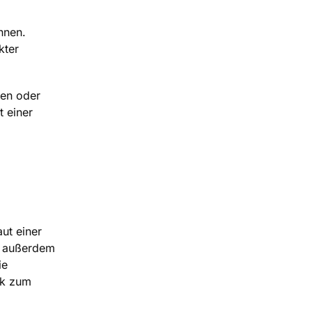
nnen.
kter
zen oder
t einer
ut einer
n außerdem
ie
ck zum