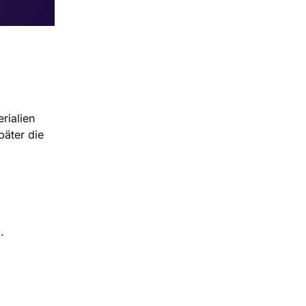
rialien
päter die
.