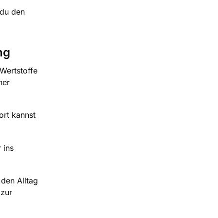
 du den
ng
 Wertstoffe
ner
ort kannst
 ins
 den Alltag
 zur