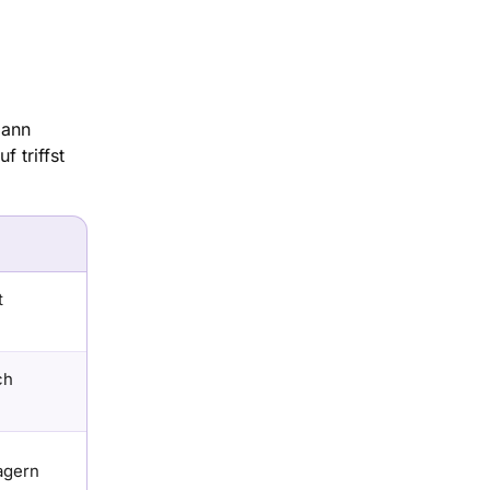
Dann
 triffst
t
ch
agern