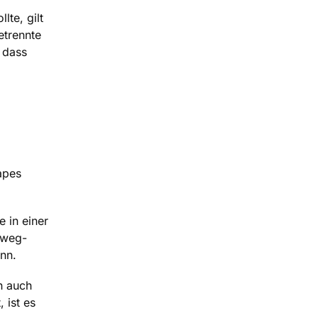
lte, gilt
etrennte
, dass
apes
 in einer
nweg-
nn.
n auch
 ist es