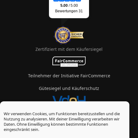
Zertifiziert mit dem Käufersiegel
Teilnehmer der Initiative FairCommerce
Gütesiegel und Käuferschutz
Wir verwenden Cookies, um Funktionen bereitzustellen und die
Mitglied im Verband des eZigarettenhandels
Nutzung zu analysieren. Mit deiner Einwilligung verarbeiten wir
Daten. Ohne Einwilligung können bestimmte Funktionen
© Vape-Laden 2026
eingeschränkt sein.