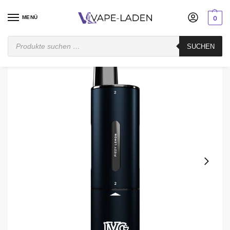
MENÜ
0
Startseite
Pod System
Vorgefüllt
IVG
IVG Air 4 in 1 Basisgerät – 1.100 mAh Akku
SUCHEN
/
/
/
/