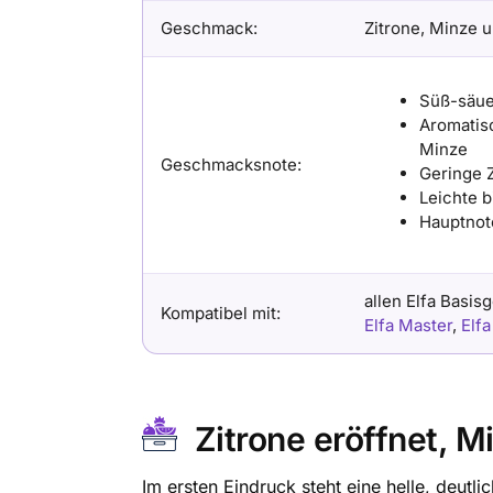
Geschmack:
Zitrone, Minze 
Süß-säue
Aromatisc
Minze
Geschmacksnote:
Geringe 
Leichte b
Hauptnote
allen Elfa Basis
Kompatibel mit:
Elfa Master
,
Elf
Zitrone eröffnet, M
Im ersten Eindruck steht eine helle, deutl