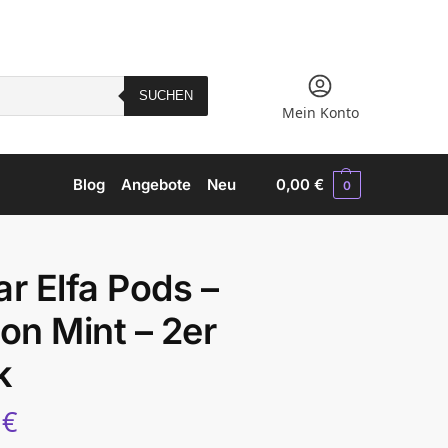
SUCHEN
Mein Konto
Blog
Angebote
Neu
0,00
€
0
ar Elfa Pods –
on Mint – 2er
k
5
€