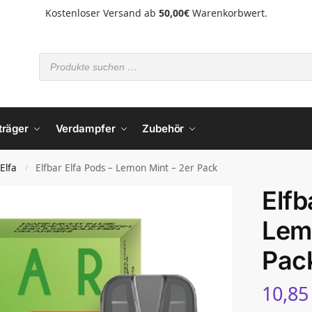
Kostenloser Versand ab
50,00€
Warenkorbwert.
träger
Verdampfer
Zubehör
 Elfa
Elfbar Elfa Pods – Lemon Mint – 2er Pack
/
Elfb
Lem
Pac
10,8