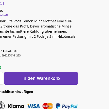
€
l
/
St.
kosten
fbar Elfa Pods Lemon Mint eröffnet eine süß-
 Zitrone das Profil, bevor aromatische Minze
eichte bis mittlere Kühlung übernehmen.
 in einer Packung mit 2 Pods je 2 ml Nikotinsalz
r:
EBEWEP-83
:
6932570164223
g
In den Warenkorb
nschliste hinzufügen