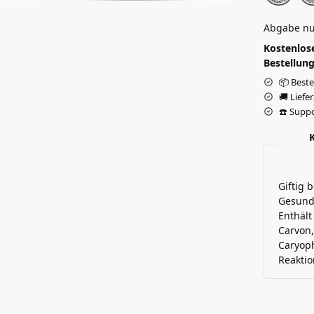
Abgabe nu
Kostenlose
Bestellung
📦 Beste
🚚 Liefe
☎️ Suppo
Giftig 
Gesundh
Enthält
Carvon,
Caryoph
Reaktio