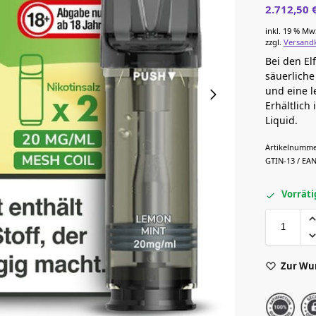
2.712,50
inkl. 19 % Mw
zzgl.
Versand
Bei den El
säuerliche
und eine l
Erhältlich
Liquid.
Artikelnumme
GTIN-13 / EAN
Vorräti
Zur Wu