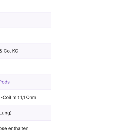
& Co. KG
 Pods
-Coil mit 1,1 Ohm
Lung)
ose enthalten