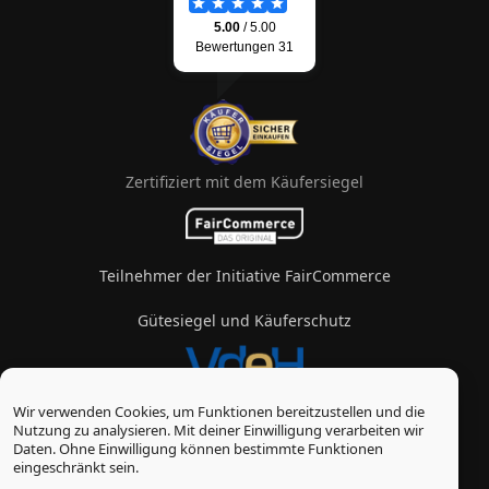
Zertifiziert mit dem Käufersiegel
Teilnehmer der Initiative FairCommerce
Gütesiegel und Käuferschutz
Wir verwenden Cookies, um Funktionen bereitzustellen und die
Mitglied im Verband des eZigarettenhandels
Nutzung zu analysieren. Mit deiner Einwilligung verarbeiten wir
Daten. Ohne Einwilligung können bestimmte Funktionen
© Vape-Laden 2026
eingeschränkt sein.