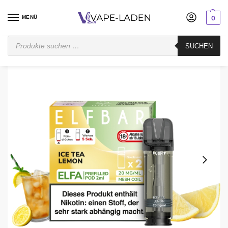
MENÜ
0
Startseite
Pod System
Vorgefüllt
Elfbar Elfa
Elfbar Elfa Pods – Ice Tea Lemon – 2er Pack
SUCHEN
/
/
/
/