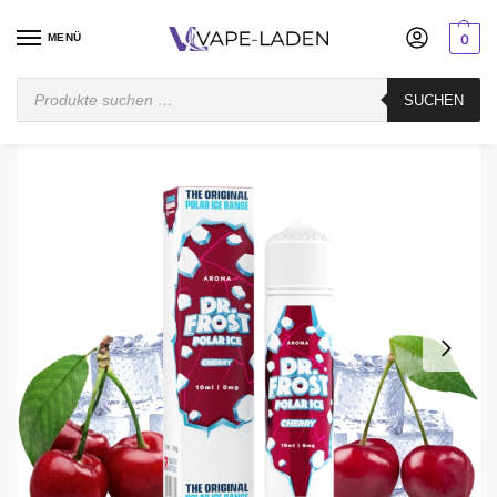
MENÜ
0
Startseite
Mischen
Longfill
Dr. Frost
Dr. Frost Cherry – Polar Ice – Longfill Aroma
SUCHEN
/
/
/
/