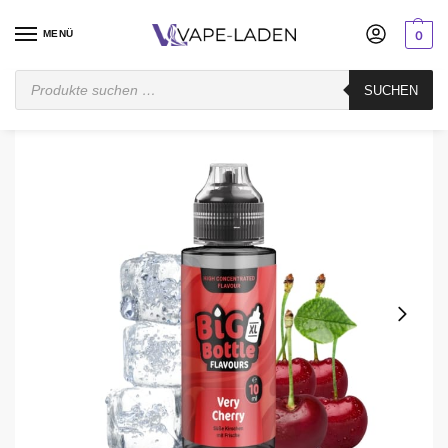
MENÜ
0
Startseite
Mischen
Longfill
Big Bottle
Big Bottle Very Cherry Aroma Longfill
SUCHEN
/
/
/
/