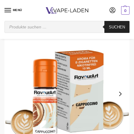
MENÜ
0
Startseite
Mischen
Aroma
FlavourArt
FlavourArt Cappuccino – Aroma 10 ml
SUCHEN
/
/
/
/