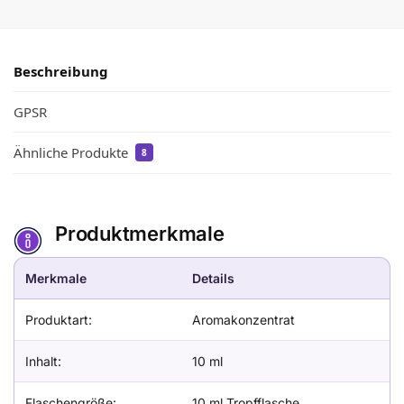
Beschreibung
GPSR
Ähnliche Produkte
8
Produktmerkmale
Merkmale
Details
Produktart:
Aromakonzentrat
Inhalt:
10 ml
Flaschengröße:
10 ml Tropfflasche