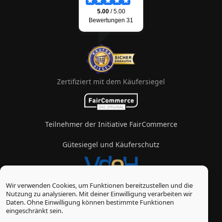
Zertifiziert mit dem Käufersiegel
Teilnehmer der Initiative FairCommerce
Gütesiegel und Käuferschutz
Wir verwenden Cookies, um Funktionen bereitzustellen und die
Mitglied im Verband des eZigarettenhandels
Nutzung zu analysieren. Mit deiner Einwilligung verarbeiten wir
Daten. Ohne Einwilligung können bestimmte Funktionen
© Vape-Laden 2026
eingeschränkt sein.