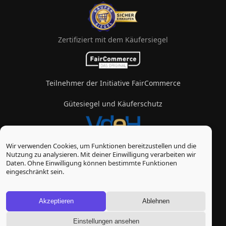
Zertifiziert mit dem Käufersiegel
Teilnehmer der Initiative FairCommerce
Gütesiegel und Käuferschutz
Wir verwenden Cookies, um Funktionen bereitzustellen und die
Mitglied im Verband des eZigarettenhandels
Nutzung zu analysieren. Mit deiner Einwilligung verarbeiten wir
Daten. Ohne Einwilligung können bestimmte Funktionen
© Vape-Laden 2026
eingeschränkt sein.
* Alle Preise inkl. gesetzl. Mehrwertsteuer zzgl.
Versandkosten
, wenn nicht anders beschrieben
Akzeptieren
Ablehnen
Einstellungen ansehen