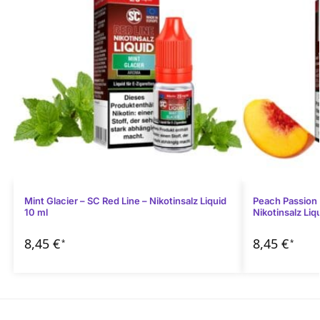
Mint Glacier – SC Red Line – Nikotinsalz Liquid
Peach Passion 
10 ml
Nikotinsalz Liq
8,45
€
8,45
€
*
*