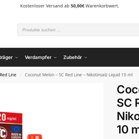
Kostenloser Versand ab
50,00€
Warenkorbwert.
träger
Verdampfer
Zubehör
Red Line
Coconut Melon – SC Red Line – Nikotinsalz Liquid 10 ml
/
Coc
SC R
Niko
10 m