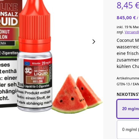
8,45
845,00
€
inkl. 19 % Mw
zzgl.
Versand
Coconut M
wasserrei
eine frisc
zusammenfü
kühlen Cha
Artikelnumme
GTIN-13 / EAN
NIKOTINS
20 mg/m
0 mg/ml 