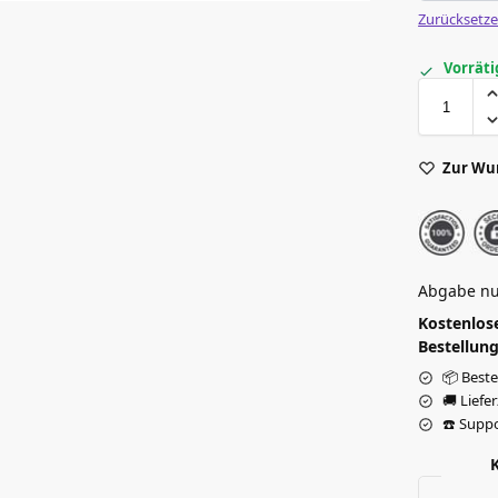
Zurücksetz
Vorräti
Zur Wu
Abgabe nu
Kostenlose
Bestellung
📦 Beste
🚚 Liefe
☎️ Suppo