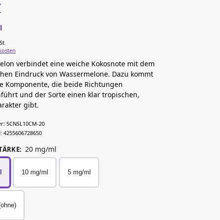
€
l
/
St.
kosten
elon verbindet eine weiche Kokosnote mit dem
chen Eindruck von Wassermelone. Dazu kommt
he Komponente, die beide Richtungen
hrt und der Sorte einen klar tropischen,
rakter gibt.
r:
SCNSL10CM-20
:
4255606728650
20 mg/ml
TÄRKE
:
l
10 mg/ml
5 mg/ml
(ohne)