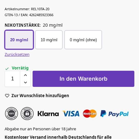
Artikelnummer:
REL10TA-20
GTIN-13 / EAN:
4262485923366
20 mg/ml
NIKOTINSTÄRKE
:
20 mg/ml
10 mg/ml
0 mg/ml (ohne)
Zurücksetzen
Vorrätig
In den Warenkorb
Zur Wunschliste hinzufügen
Abgabe nur an Personen über 18 Jahre
Kostenloser Versand innerhalb Deutschlands für alle