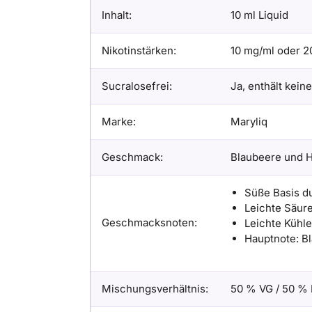
Inhalt:
10 ml Liquid
Nikotinstärken:
10 mg/ml oder 2
Sucralosefrei:
Ja, enthält kein
Marke:
Maryliq
Geschmack:
Blaubeere und 
Süße Basis d
Leichte Säur
Geschmacksnoten:
Leichte Kühle
Hauptnote: B
Mischungsverhältnis:
50 % VG / 50 %