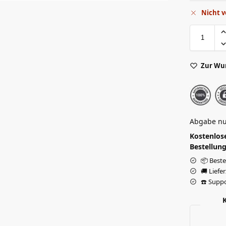
Nicht v
Zur Wu
Abgabe nu
Kostenlose
Bestellung
📦 Beste
🚚 Liefe
☎️ Suppo