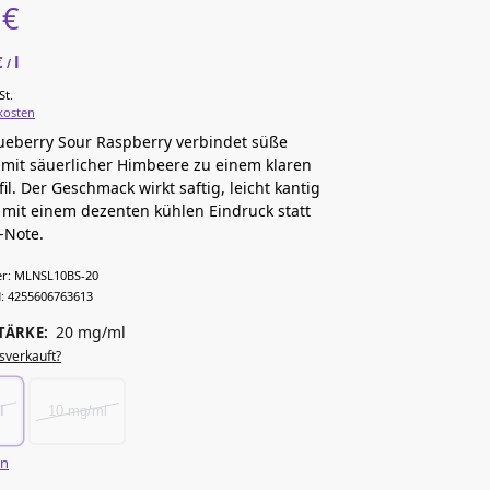
5
€
€
l
/
St.
kosten
ueberry Sour Raspberry verbindet süße
mit säuerlicher Himbeere zu einem klaren
il. Der Geschmack wirkt saftig, leicht kantig
mit einem dezenten kühlen Eindruck statt
e-Note.
r:
MLNSL10BS-20
:
4255606763613
20 mg/ml
TÄRKE
:
sverkauft?
l
10 mg/ml
en