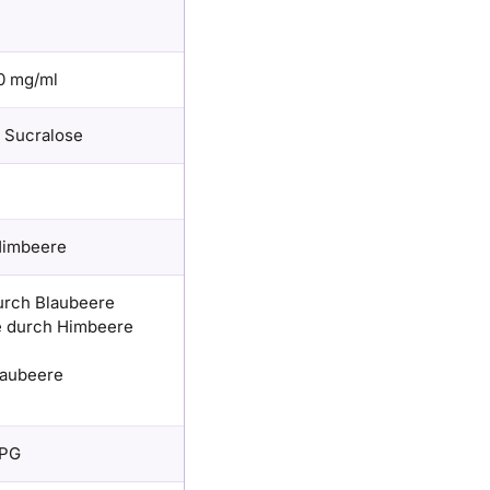
0 mg/ml
e Sucralose
Himbeere
urch Blaubeere
e durch Himbeere
laubeere
 PG