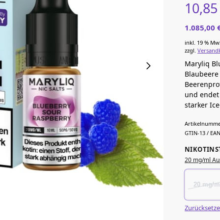
10,8
1.085,00
inkl. 19 % Mw
zzgl.
Versand
Maryliq Bl
Blaubeere 
Beerenprof
und endet 
starker Ic
Artikelnumme
GTIN-13 / EAN
NIKOTINS
20 mg/ml Au
20 mg/m
Zurücksetz