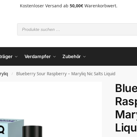
Kostenloser Versand ab
50,00€
Warenkorbwert.
träger
Verdampfer
Zubehör
yliq
Blueberry Sour Raspberry – Maryliq Nic Salts Liquid
/
Blu
Ras
Mary
Liqu