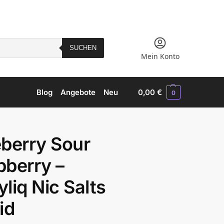
SUCHEN
Mein Konto
Blog
Angebote
Neu
0,00
€
0
eberry Sour
pberry –
liq Nic Salts
id