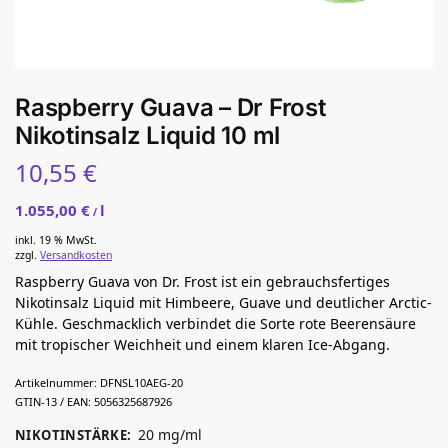
Raspberry Guava – Dr Frost
Nikotinsalz Liquid 10 ml
10,55
€
1.055,00
€
l
/
inkl. 19 % MwSt.
zzgl.
Versandkosten
Raspberry Guava von Dr. Frost ist ein gebrauchsfertiges
Nikotinsalz Liquid mit Himbeere, Guave und deutlicher Arctic-
Kühle. Geschmacklich verbindet die Sorte rote Beerensäure
mit tropischer Weichheit und einem klaren Ice-Abgang.
Artikelnummer:
DFNSL10AEG-20
GTIN-13 / EAN:
5056325687926
20 mg/ml
NIKOTINSTÄRKE
: