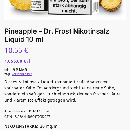
Pineapple – Dr. Frost Nikotinsalz
Liquid 10 ml
10,55
€
1.055,00
€
l
/
inkl. 19 % MwSt.
zzgl.
Versandkosten
Dieses Nikotinsalz Liquid kombiniert reife Ananas mit
spürbarer Kälte. Im Vordergrund steht keine reine Süße,
sondern ein saftiger Fruchteindruck, der von frischer Säure
und klarem Ice-Effekt getragen wird.
Artikelnummer:
DFNSL10PI-20
GTIN-13 / EAN:
5060972082027
20 mg/ml
NIKOTINSTÄRKE
: