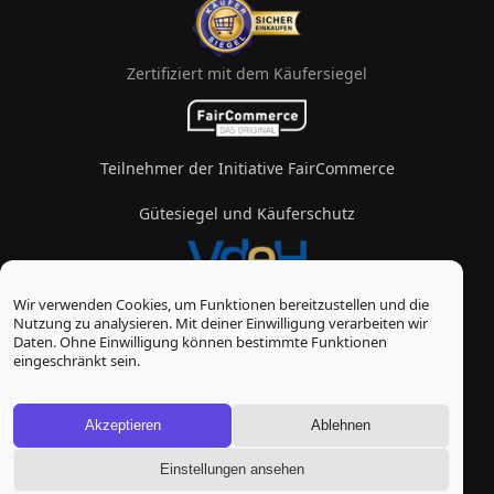
Zertifiziert mit dem Käufersiegel
Teilnehmer der Initiative FairCommerce
Gütesiegel und Käuferschutz
Wir verwenden Cookies, um Funktionen bereitzustellen und die
Mitglied im Verband des eZigarettenhandels
Nutzung zu analysieren. Mit deiner Einwilligung verarbeiten wir
Daten. Ohne Einwilligung können bestimmte Funktionen
© Vape-Laden 2026
eingeschränkt sein.
* Alle Preise inkl. gesetzl. Mehrwertsteuer zzgl.
Versandkosten
, wenn nicht anders beschrieben
Akzeptieren
Ablehnen
Einstellungen ansehen