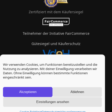
Zertifiziert mit dem Käufersiegel
Teilnehmer der Initiative FairCommerce
Gütesiegel und Käuferschutz
Wir verwenden Cookies, um Funktionen bereitzustellen und die
Mitglied im Verband des eZigarettenhandels
Nutzung zu analysieren. Mit deiner Einwilligung verarbeiten wir
Daten. Ohne Einwilligung können bestimmte Funktionen
© Vape-Laden 2026
eingeschränkt sein.
* Alle Preise inkl. gesetzl. Mehrwertsteuer zzgl.
Versandkosten
, wenn nicht anders beschrieben
Akzeptieren
Ablehnen
Einstellungen ansehen
Cookie-Richtlinie
Datenschutzerklärung
Impressum