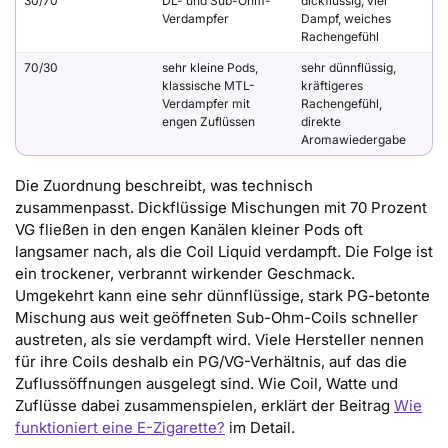
30/70
DL- und Sub-Ohm-
dickflüssig, viel
Verdampfer
Dampf, weiches
Rachengefühl
70/30
sehr kleine Pods,
sehr dünnflüssig,
klassische MTL-
kräftigeres
Verdampfer mit
Rachengefühl,
engen Zuflüssen
direkte
Aromawiedergabe
Die Zuordnung beschreibt, was technisch
zusammenpasst. Dickflüssige Mischungen mit 70 Prozent
VG fließen in den engen Kanälen kleiner Pods oft
langsamer nach, als die Coil Liquid verdampft. Die Folge ist
ein trockener, verbrannt wirkender Geschmack.
Umgekehrt kann eine sehr dünnflüssige, stark PG-betonte
Mischung aus weit geöffneten Sub-Ohm-Coils schneller
austreten, als sie verdampft wird. Viele Hersteller nennen
für ihre Coils deshalb ein PG/VG-Verhältnis, auf das die
Zuflussöffnungen ausgelegt sind. Wie Coil, Watte und
Zuflüsse dabei zusammenspielen, erklärt der Beitrag
Wie
funktioniert eine E-Zigarette?
im Detail.