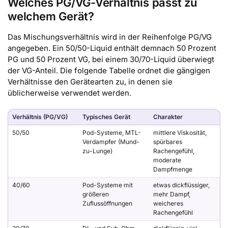
Welches PG/VG-Verhältnis passt zu
welchem Gerät?
Das Mischungsverhältnis wird in der Reihenfolge PG/VG
angegeben. Ein 50/50-Liquid enthält demnach 50 Prozent
PG und 50 Prozent VG, bei einem 30/70-Liquid überwiegt
der VG-Anteil. Die folgende Tabelle ordnet die gängigen
Verhältnisse den Gerätearten zu, in denen sie
üblicherweise verwendet werden.
Verhältnis (PG/VG)
Typisches Gerät
Charakter
50/50
Pod-Systeme, MTL-
mittlere Viskosität,
Verdampfer (Mund-
spürbares
zu-Lunge)
Rachengefühl,
moderate
Dampfmenge
40/60
Pod-Systeme mit
etwas dickflüssiger,
größeren
mehr Dampf,
Zuflussöffnungen
weicheres
Rachengefühl