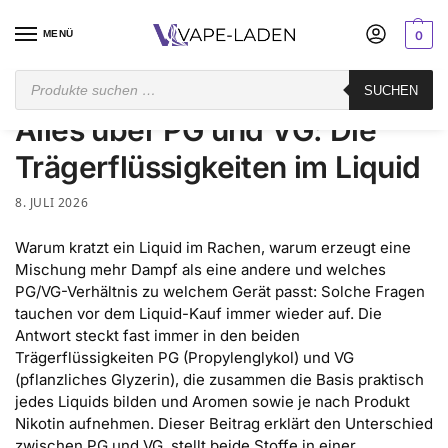
MENÜ
0
Startseite
Vape Blog und Ratgeber
Alles über PG und VG: Die Trägerflüssigkeiten im Liquid
SUCHEN
/
/
Alles über PG und VG: Die
Trägerflüssigkeiten im Liquid
8. JULI 2026
Warum kratzt ein Liquid im Rachen, warum erzeugt eine
Mischung mehr Dampf als eine andere und welches
PG/VG-Verhältnis zu welchem Gerät passt: Solche Fragen
tauchen vor dem Liquid-Kauf immer wieder auf. Die
Antwort steckt fast immer in den beiden
Trägerflüssigkeiten PG (Propylenglykol) und VG
(pflanzliches Glyzerin), die zusammen die Basis praktisch
jedes Liquids bilden und Aromen sowie je nach Produkt
Nikotin aufnehmen. Dieser Beitrag erklärt den Unterschied
zwischen PG und VG, stellt beide Stoffe in einer