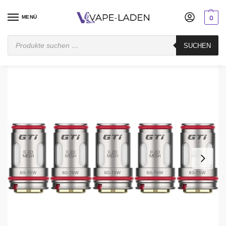
MENÜ
0
Startseite
Verdampfer
Coil
Vaporesso GTI Coils – 5er Pack
SUCHEN
/
/
/