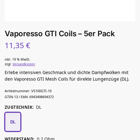
Vaporesso GTI Coils – 5er Pack
11,35
€
inkl. 19 % MwSt.
zzgl.
Versandkosten
Erlebe intensiven Geschmack und dichte Dampfwolken mit
den Vaporesso GTI Mesh Coils für direkte Lungenzüge (DL).
Artikelnummer:
VS100GTI-10
GTIN-13 / EAN:
6943498694372
DL
ZUGTECHNIK
:
DL
0,2 Ohm
WIDERSTAND
: