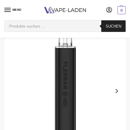
MENÜ
0
Startseite
Pod System
Vorgefüllt
Flerbar
Flerbar Dual Modus Akkuträger – 650 mAh
SUCHEN
/
/
/
/