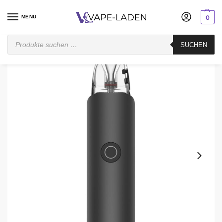
MENÜ
0
Startseite
Pod System
Nachfüllbar
Uwell
Uwell Caliburn G4 Classic Kit – 1.400 mAh
SUCHEN
/
/
/
/