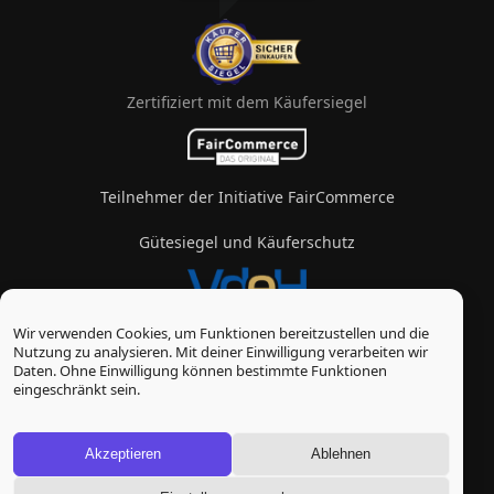
Zertifiziert mit dem Käufersiegel
Teilnehmer der Initiative FairCommerce
Gütesiegel und Käuferschutz
Wir verwenden Cookies, um Funktionen bereitzustellen und die
Mitglied im Verband des eZigarettenhandels
Nutzung zu analysieren. Mit deiner Einwilligung verarbeiten wir
Daten. Ohne Einwilligung können bestimmte Funktionen
© Vape-Laden 2026
eingeschränkt sein.
* Alle Preise inkl. gesetzl. Mehrwertsteuer zzgl.
Versandkosten
, wenn nicht anders beschrieben
Akzeptieren
Ablehnen