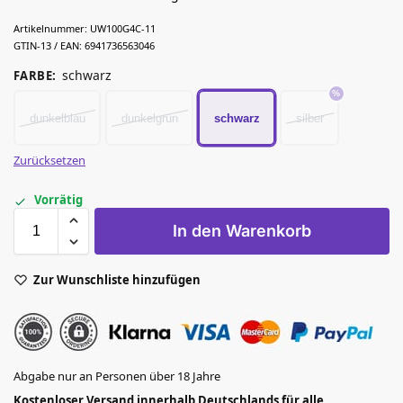
Artikelnummer:
UW100G4C-11
GTIN-13 / EAN:
6941736563046
schwarz
FARBE
:
dunkelblau
dunkelgrün
schwarz
silber
Zurücksetzen
Vorrätig
In den Warenkorb
Zur Wunschliste hinzufügen
Abgabe nur an Personen über 18 Jahre
Kostenloser Versand innerhalb Deutschlands für alle