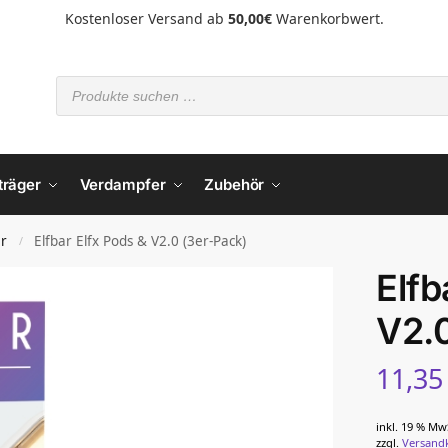
Kostenloser Versand ab
50,00€
Warenkorbwert.
träger
Verdampfer
Zubehör
ar
Elfbar Elfx Pods & V2.0 (3er-Pack)
/
Elfb
V2.0
11,3
inkl. 19 % Mw
zzgl.
Versand