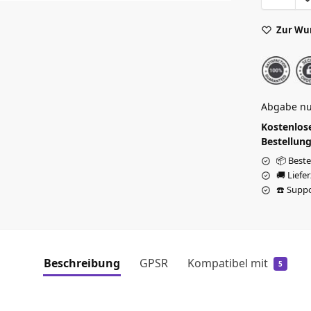
Zur Wu
Abgabe nu
Kostenlose
Bestellung
📦 Beste
🚚 Liefe
☎️ Suppo
Beschreibung
GPSR
Kompatibel mit
5