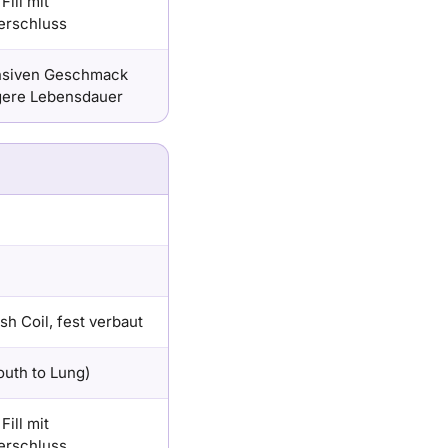
Fill mit
verschluss
ensiven Geschmack
gere Lebensdauer
h Coil, fest verbaut
uth to Lung)
Fill mit
verschluss