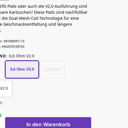
 Elfx Pods oder auch die V2.0 Ausführung sind
are Kartuschen? Diese Pods sind nachfüllbar
 die Dual-Mesh-Coil-Technologie für eine
te Geschmacksentfaltung und längere
.
r:
EB100EXP2-10
:
6932570199720
0,6 Ohm V2.0
AND
:
0,6 Ohm V2.0
0,8 Ohm
V2.0
en
g
In den Warenkorb