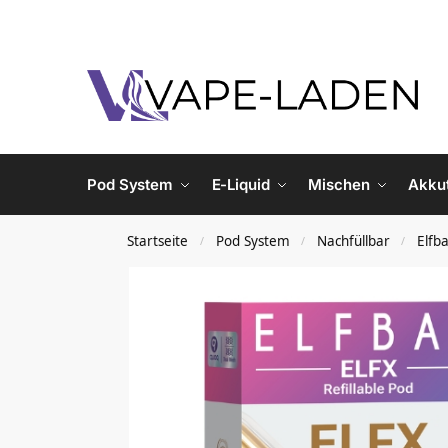
Pod System
E-Liquid
Mischen
Akku
Startseite
Pod System
Nachfüllbar
Elfb
/
/
/