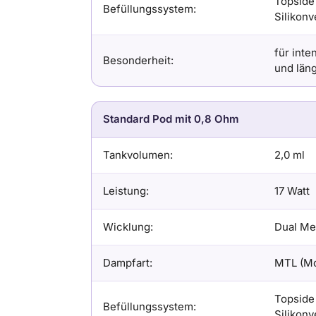
Topside 
Befüllungssystem:
Silikon
für int
Besonderheit:
und län
Standard Pod mit 0,8 Ohm
Tankvolumen:
2,0 ml
Leistung:
17 Watt
Wicklung:
Dual Mes
Dampfart:
MTL (Mo
Topside 
Befüllungssystem:
Silikon