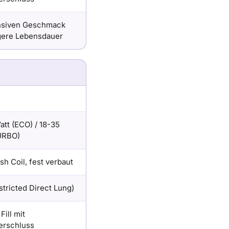
ensiven Geschmack
gere Lebensdauer
tt (ECO) / 18-35
URBO)
h Coil, fest verbaut
tricted Direct Lung)
Fill mit
verschluss