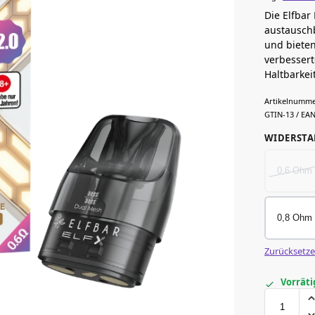
Die Elfbar
austauschb
und bieten
verbesser
Haltbarkeit
Artikelnumme
GTIN-13 / EAN
WIDERST
0,6 Ohm
0,8 Ohm 
Zurücksetz
Vorräti