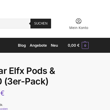
SUCHEN
Mein Konto
Blog
Angebote
Neu
0,00
€
0
ar Elfx Pods &
 (3er-Pack)
5
€
St.
kosten