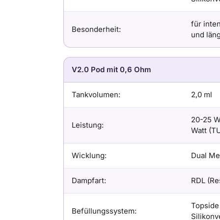
für int
Besonderheit:
und län
V2.0 Pod mit 0,6 Ohm
Tankvolumen:
2,0 ml
20-25 Wa
Leistung:
Watt (T
Wicklung:
Dual Mes
Dampfart:
RDL (Res
Topside 
Befüllungssystem:
Silikon