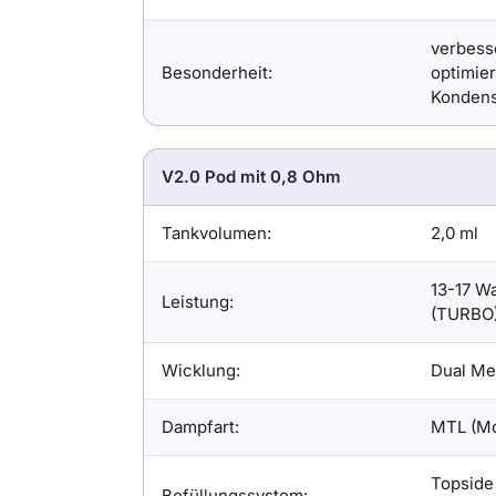
verbess
Besonderheit:
optimier
Kondens
V2.0 Pod mit 0,8 Ohm
Tankvolumen:
2,0 ml
13-17 Wa
Leistung:
(TURBO
Wicklung:
Dual Mes
Dampfart:
MTL (Mo
Topside 
Befüllungssystem: