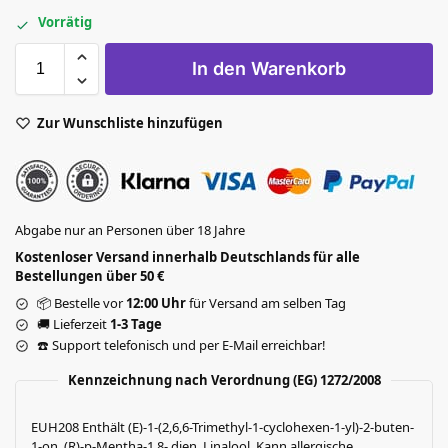
Vorrätig
In den Warenkorb
Zur Wunschliste hinzufügen
Abgabe nur an Personen über 18 Jahre
Kostenloser Versand innerhalb Deutschlands für alle
Bestellungen über 50 €
📦 Bestelle vor
12:00 Uhr
für Versand am selben Tag
🚚 Lieferzeit
1-3 Tage
☎️ Support telefonisch und per E-Mail erreichbar!
Kennzeichnung nach Verordnung (EG) 1272/2008
EUH208 Enthält (E)-1-(2,6,6-Trimethyl-1-cyclohexen-1-yl)-2-buten-
1-on, (R)-p-Mentha-1,8- dien, Linalool. Kann allergische