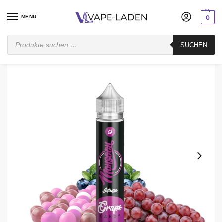
MENÜ
0
Startseite
Mischen
Longfill
Monsoon
Monsoon Grape Candy – Intense Longfill Aroma
SUCHEN
/
/
/
/