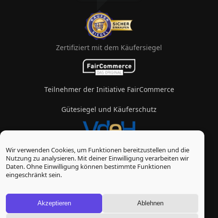
Zertifiziert mit dem Käufersiegel
Teilnehmer der Initiative FairCommerce
Gütesiegel und Käuferschutz
Wir verwenden Cookies, um Funktionen bereitzustellen und die
Mitglied im Verband des eZigarettenhandels
Nutzung zu analysieren. Mit deiner Einwilligung verarbeiten wir
Daten. Ohne Einwilligung können bestimmte Funktionen
© Vape-Laden 2026
eingeschränkt sein.
* Alle Preise inkl. gesetzl. Mehrwertsteuer zzgl.
Versandkosten
, wenn nicht anders beschrieben
Akzeptieren
Ablehnen