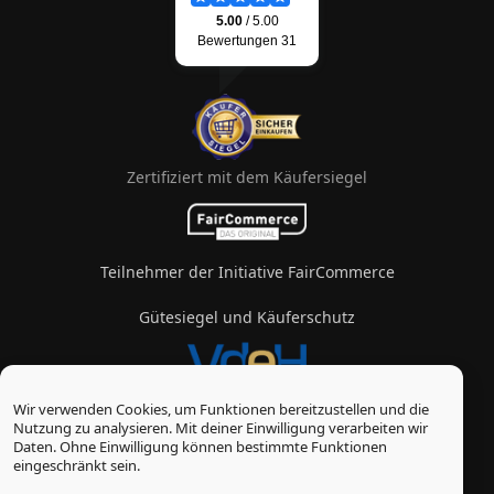
Zertifiziert mit dem Käufersiegel
Teilnehmer der Initiative FairCommerce
Gütesiegel und Käuferschutz
Wir verwenden Cookies, um Funktionen bereitzustellen und die
Mitglied im Verband des eZigarettenhandels
Nutzung zu analysieren. Mit deiner Einwilligung verarbeiten wir
Daten. Ohne Einwilligung können bestimmte Funktionen
© Vape-Laden 2026
eingeschränkt sein.