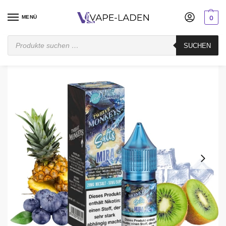
MENÜ
0
Startseite
E-Liquid
Nikotinsalz Liquid
Twelve Monkeys
Twelve Monkeys Mira – Iced Nikotinsalz Liquid 10 ml
SUCHEN
/
/
/
/