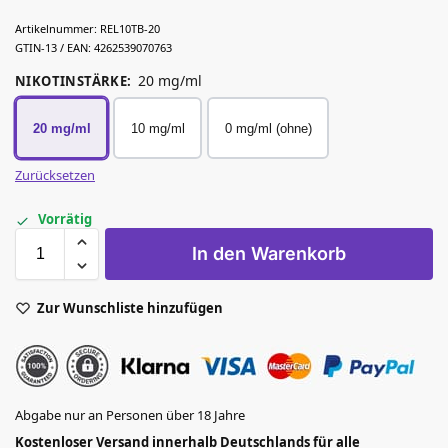
Artikelnummer:
REL10TB-20
GTIN-13 / EAN:
4262539070763
20 mg/ml
NIKOTINSTÄRKE
:
20 mg/ml
10 mg/ml
0 mg/ml (ohne)
Zurücksetzen
Vorrätig
In den Warenkorb
Zur Wunschliste hinzufügen
Abgabe nur an Personen über 18 Jahre
Kostenloser Versand innerhalb Deutschlands für alle