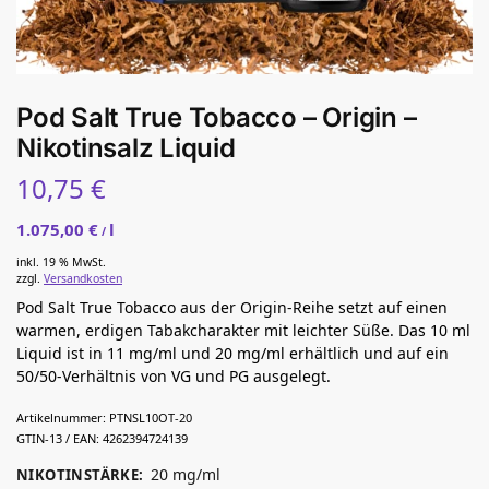
Pod Salt True Tobacco – Origin –
Nikotinsalz Liquid
10,75
€
1.075,00
€
l
/
inkl. 19 % MwSt.
zzgl.
Versandkosten
Pod Salt True Tobacco aus der Origin-Reihe setzt auf einen
warmen, erdigen Tabakcharakter mit leichter Süße. Das 10 ml
Liquid ist in 11 mg/ml und 20 mg/ml erhältlich und auf ein
50/50-Verhältnis von VG und PG ausgelegt.
Artikelnummer:
PTNSL10OT-20
GTIN-13 / EAN:
4262394724139
20 mg/ml
NIKOTINSTÄRKE
: