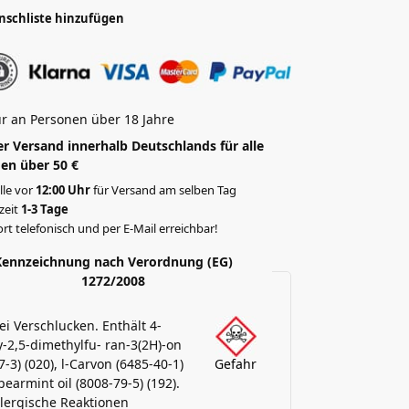
nschliste hinzufügen
r an Personen über 18 Jahre
r Versand innerhalb Deutschlands für alle
en über 50 €
lle vor
12:00 Uhr
für Versand am selben Tag
rzeit
1-3 Tage
rt telefonisch und per E-Mail erreichbar!
Kennzeichnung nach Verordnung (EG)
1272/2008
bei Verschlucken. Enthält 4-
-2,5-dimethylfu- ran-3(2H)-on
7-3) (020), l-Carvon (6485-40-1)
Gefahr
pearmint oil (8008-79-5) (192).
lergische Reaktionen