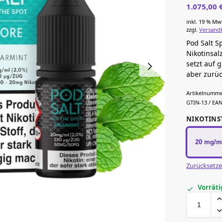
1.075,00
inkl. 19 % Mw
zzgl.
Versand
Pod Salt S
Nikotinsal
setzt auf 
aber zurüc
Artikelnumme
GTIN-13 / EAN
NIKOTINS
20 mg/m
Zurücksetz
Vorräti