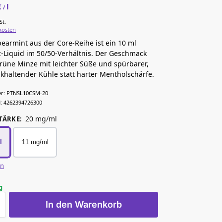
€
l
/
St.
kosten
pearmint aus der Core-Reihe ist ein 10 ml
z-Liquid im 50/50-Verhältnis. Der Geschmack
grüne Minze mit leichter Süße und spürbarer,
khaltender Kühle statt harter Mentholschärfe.
r:
PTNSL10CSM-20
:
4262394726300
20 mg/ml
TÄRKE
:
l
11 mg/ml
en
g
In den Warenkorb