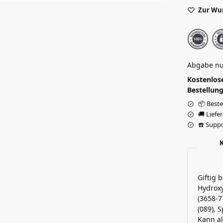
Zur Wu
Abgabe nu
Kostenlose
Bestellung
📦 Beste
🚚 Liefe
☎️ Suppo
Giftig 
Hydroxy
(3658-7
(089), S
Kann al