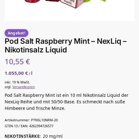
Angebot!
Pod Salt Raspberry Mint – NexLiq –
Nikotinsalz Liquid
10,55
€
1.055,00
€
l
/
inkl. 19 % MwSt.
zzgl.
Versandkosten
Pod Salt Raspberry Mint ist ein 10 ml Nikotinsalz Liquid der
NexLiq-Reihe und mit 50/50-Base. Es schmeckt nach süße
Himbeere und frische Minze.
Artikelnummer:
PTNSL10NRM-20
GTIN-13 / EAN:
4262394726577
20 mg/ml
NIKOTINSTÄRKE
: