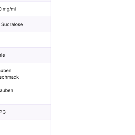
0 mg/ml
e Sucralose
hle
auben
eschmack
rauben
 PG