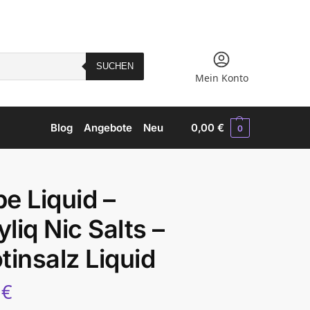
SUCHEN
Mein Konto
Blog
Angebote
Neu
0,00
€
0
e Liquid –
liq Nic Salts –
tinsalz Liquid
5
€