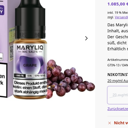
1.085,00
inkl. 19 % Mw
zzgl.
Versand
Das Maryli
Inhalt, au
Der Geschm
süß, dich
Erhältlich
Artikelnumme
GTIN-13 / EAN
NIKOTINS
20 mg/ml Au
20 mg/m
Zurücksetz
Nicht v