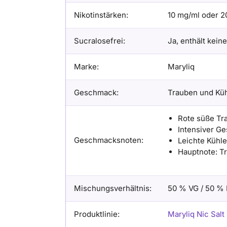
Nikotinstärken:
10 mg/ml oder 2
Sucralosefrei:
Ja, enthält kein
Marke:
Maryliq
Geschmack:
Trauben und Kü
Rote süße Tr
Intensiver G
Geschmacksnoten:
Leichte Kühle
Hauptnote: T
Mischungsverhältnis:
50 % VG / 50 %
Produktlinie:
Maryliq Nic Salt