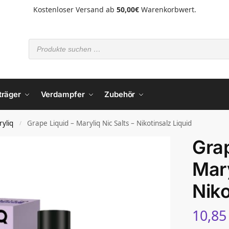
Kostenloser Versand ab
50,00€
Warenkorbwert.
träger
Verdampfer
Zubehör
yliq
Grape Liquid – Maryliq Nic Salts – Nikotinsalz Liquid
/
Grap
Mary
Niko
10,8