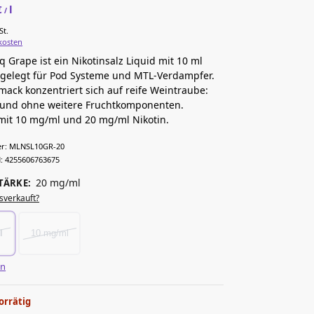
€
l
/
St.
kosten
q Grape ist ein Nikotinsalz Liquid mit 10 ml
sgelegt für Pod Systeme und MTL-Verdampfer.
ack konzentriert sich auf reife Weintraube:
t und ohne weitere Fruchtkomponenten.
 mit 10 mg/ml und 20 mg/ml Nikotin.
r:
MLNSL10GR-20
:
4255606763675
20 mg/ml
TÄRKE
:
sverkauft?
l
10 mg/ml
en
orrätig