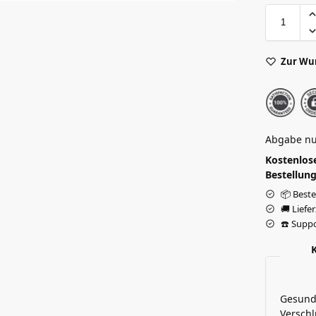
Zur Wu
Abgabe nu
Kostenlose
Bestellung
📦 Beste
🚚 Liefe
☎️ Suppo
Gesundh
Verschl