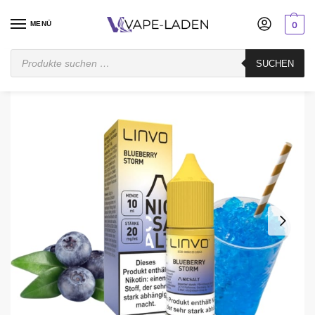
MENÜ
0
Startseite
E-Liquid
Nikotinsalz Liquid
Linvo
Blueberry Storm – Linvo – 10 ml Nikotinsalz Liquid
SUCHEN
/
/
/
/