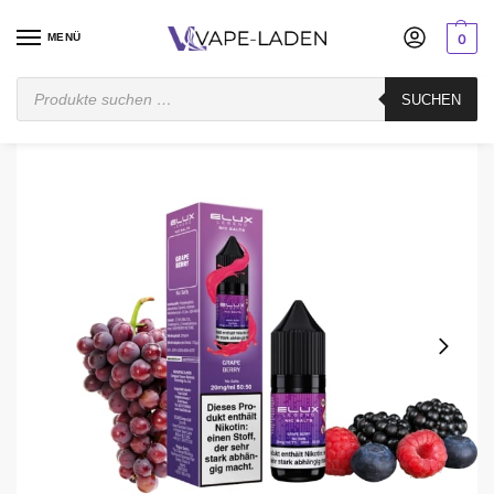
MENÜ
0
Startseite
E-Liquid
Nikotinsalz Liquid
ELUX
ELUX Grape Berry Liquid – Nikotinsalz 10/20 mg
SUCHEN
/
/
/
/