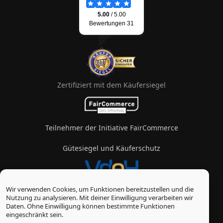
Zertifiziert mit dem Käufersiegel
Teilnehmer der Initiative FairCommerce
Gütesiegel und Käuferschutz
Wir verwenden Cookies, um Funktionen bereitzustellen und die
Mitglied im Verband des eZigarettenhandels
Nutzung zu analysieren. Mit deiner Einwilligung verarbeiten wir
Daten. Ohne Einwilligung können bestimmte Funktionen
© Vape-Laden 2026
eingeschränkt sein.