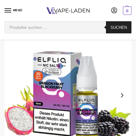
MENÜ
0
Startseite
E-Liquid
Nikotinsalz Liquid
ELFLIQ
ELFLIQ Dragon Fruit Blackberry – 10 ml Nic Salt Liquid
SUCHEN
/
/
/
/