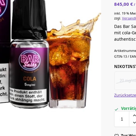
845,00
€
inkl. 19 % Mw
zzgl.
Versand
Das Bar Sal
mit cola-G
authentis
Artikelnumme
GTIN-13 / EAN
NIKOTINS
20 mg/ml
Zurücksetz
Vorräti
Zur Wu