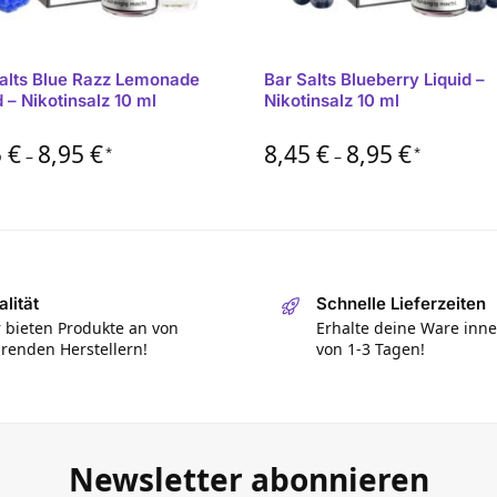
alts Blue Razz Lemonade
Bar Salts Blueberry Liquid –
d – Nikotinsalz 10 ml
Nikotinsalz 10 ml
5
€
8,95
€
8,45
€
8,95
€
*
*
–
–
lität
Schnelle Lieferzeiten
 bieten Produkte an von
Erhalte deine Ware inn
renden Herstellern!
von 1-3 Tagen!
Newsletter abonnieren