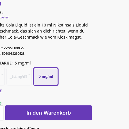
l
/
St.
kosten
ts Cola Liquid ist ein 10 ml Nikotinsalz Liquid
eschmack, das sich an dich richtet, wenn du
cher Cola-Geschmack wie vom Kiosk magst.
r:
VVNSL10BC-5
:
5060932230628
5 mg/ml
TÄRKE
:
10 mg/ml
5 mg/ml
en
g
In den Warenkorb
nschliste hinzufügen