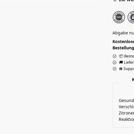
Abgabe nu
Kostenlose
Bestellung
📦 Beste
🚚 Liefe
☎️ Suppo
Gesundh
Verschl
Zitrone
Reaktio