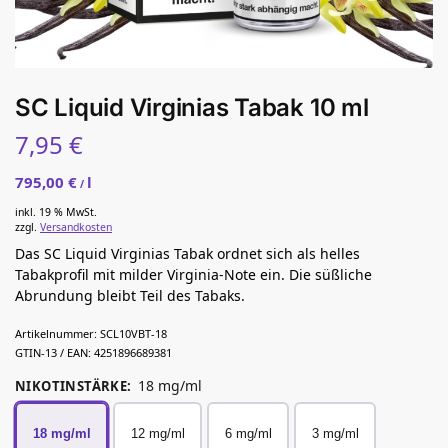
SC Liquid Virginias Tabak 10 ml
7,95
€
795,00
€
l
/
inkl. 19 % MwSt.
zzgl.
Versandkosten
Das SC Liquid Virginias Tabak ordnet sich als helles
Tabakprofil mit milder Virginia-Note ein. Die süßliche
Abrundung bleibt Teil des Tabaks.
Artikelnummer:
SCL10VBT-18
GTIN-13 / EAN:
4251896689381
18 mg/ml
NIKOTINSTÄRKE
:
18 mg/ml
12 mg/ml
6 mg/ml
3 mg/ml