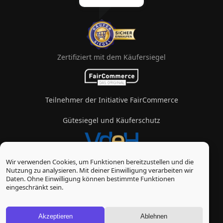
Zertifiziert mit dem Käufersiegel
Teilnehmer der Initiative FairCommerce
Gütesiegel und Käuferschutz
Wir verwenden Cookies, um Funktionen bereitzustellen und die
Mitglied im Verband des eZigarettenhandels
Nutzung zu analysieren. Mit deiner Einwilligung verarbeiten wir
Daten. Ohne Einwilligung können bestimmte Funktionen
© Vape-Laden 2026
eingeschränkt sein.
* Alle Preise inkl. gesetzl. Mehrwertsteuer zzgl.
Versandkosten
, wenn nicht anders beschrieben
Akzeptieren
Ablehnen